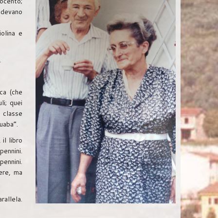
ocento;
vedevano
iolina e
.
ca (che
li; quei
a classe
zuaba“.
il libro
pennini.
pennini.
ere, ma
rallela.