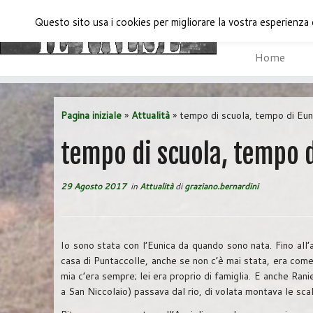
Questo sito usa i cookies per migliorare la vostra esperienza 
Home
Passa
al
Pagina iniziale
»
Attualità
»
tempo di scuola, tempo di Eun
contenuto
tempo di scuola, tempo d
29 Agosto 2017
in
Attualità
di
graziano.bernardini
Io sono stata con l’Eunica da quando sono nata. Fino al
casa di Puntaccolle, anche se non c’è mai stata, era come
mia c’era sempre; lei era proprio di famiglia. E anche Ran
a San Niccolaio) passava dal rio, di volata montava le scal