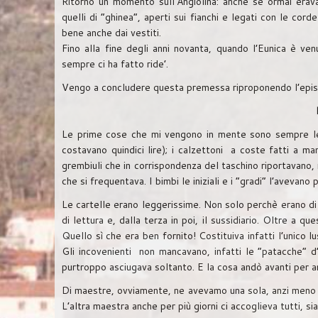
Ritorno un momento sull’Angiolina: anche se ormai erava
quelli di “ghinea”, aperti sui fianchi e legati con le cor
bene anche dai vestiti.
Fino alla fine degli anni novanta, quando l’Eunica è ve
sempre ci ha fatto ride’.
Vengo a concludere questa premessa riproponendo l’episo
Le prime cose che mi vengono in mente sono sempre le m
costavano quindici lire); i calzettoni a coste fatti a mano
grembiuli che in corrispondenza del taschino riportavano, r
che si frequentava. I bimbi le iniziali e i “gradi” l’avevano
Le cartelle erano leggerissime. Non solo perchè erano di
di lettura e, dalla terza in poi, il sussidiario. Oltre a q
Quello sì che era ben fornito! Costituiva infatti l’unico
Gli incovenienti non mancavano, infatti le “patacche” d
purtroppo asciugava soltanto. E la cosa andò avanti per a
Di maestre, ovviamente, ne avevamo una sola, anzi meno ch
L’altra maestra anche per più giorni ci accoglieva tutti, sia