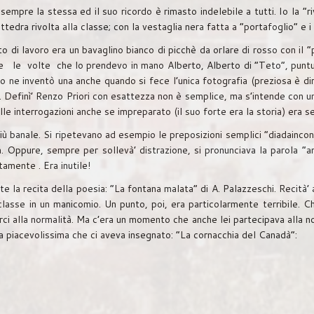
sempre la stessa ed il suo ricordo è rimasto indelebile a tutti. Io la 
tedra rivolta alla classe; con la vestaglia nera fatta a “portafoglio” e i
to di lavoro era un bavaglino bianco di picchè da orlare di rosso con il “
e le volte che lo prendevo in mano Alberto, Alberto di “Teto”, puntua
o ne inventò una anche quando si fece l’unica fotografia (preziosa è dir
iori. Definì’ Renzo Priori con esattezza non è semplice, ma s’intende co
le interrogazioni anche se impreparato (il suo forte era la storia) era 
 più banale. Si ripetevano ad esempio le preposizioni semplici “diadainc
. Oppure, sempre per sollevà’ distrazione, si pronunciava la parola “a
tamente . Era inutile!
nte la recita della poesia: “La fontana malata” di A. Palazzeschi. Recità’
asse in un manicomio. Un punto, poi, era particolarmente terribile. Ch
rci alla normalità. Ma c’era un momento che anche lei partecipava alla no
 piacevolissima che ci aveva insegnato: “La cornacchia del Canadà“: