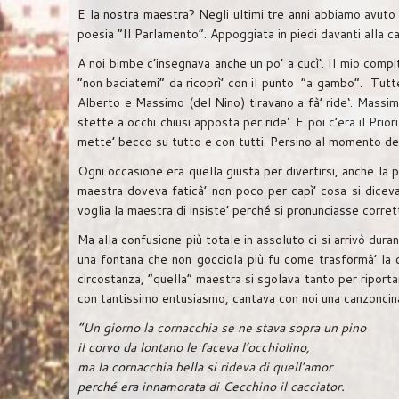
E la nostra maestra? Negli ultimi tre anni abbiamo avuto 
poesia “Il Parlamento“. Appoggiata in piedi davanti alla cat
A noi bimbe c’insegnava anche un po’ a cucì‘. Il mio compi
“non baciatemi” da ricoprì’ con il punto “a gambo“. Tutt
Alberto e Massimo (del Nino) tiravano a fà’ ride‘. Massim
stette a occhi chiusi apposta per ride‘. E poi c’era il Pr
mette’ becco su tutto e con tutti. Persino al momento del
Ogni occasione era quella giusta per divertirsi, anche la
maestra doveva faticà’ non poco per capì’ cosa si diceva
voglia la maestra di insiste’ perché si pronunciasse corret
Ma alla confusione più totale in assoluto ci si arrivò dura
una fontana che non gocciola più fu come trasformà’ la cl
circostanza, “quella” maestra si sgolava tanto per riporta
con tantissimo entusiasmo, cantava con noi una canzoncina
“Un giorno la cornacchia se ne stava sopra un pino
il corvo da lontano le faceva l’occhiolino,
ma la cornacchia bella si rideva di quell’amor
perché era innamorata di Cecchino il cacciator.