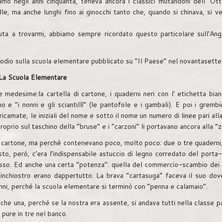
mo negli anni cinquanta, teneva ancora i classici mutandoni dell’ Ott
delle, ma anche lunghi fino ai ginocchi tanto che, quando si chinava, si 
nuta a trovarmi, abbiamo sempre ricordato questo particolare sull’Ang
dio sulla scuola elementare pubblicato su “Il Paese” nel novantasette
La Scuola Elementare
edesime:la cartella di cartone, i quaderni neri con l’ etichetta bian
 e “i nonni e gli sciantillì” (le pantofole e i gambali). E poi i grembiu
icamate, le iniziali del nome e sotto il nome un numero di linee pari all
 proprio sul taschino della “bruse” e i “carzoni” li portavano ancora alla “
 cartone, ma perchè contenevano poco, molto poco: due o tre quaderni, 
uesto, però, c’era l’indispensabile astuccio di legno corredato del porta-
 lusso. Ed anche una certa “potenza”: quella del commercio-scambio dei 
’inchiostro erano dappertutto. La brava “cartasuga” faceva il suo dov
nni, perché la scuola elementare si terminò con “penna e calamaio“.
e una, perché se la nostra era assente, si andava tutti nella classe pa
 pure in tre nel banco.