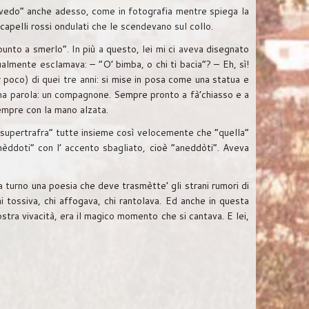
“rivedo” anche adesso, come in fotografia mentre spiega la
 capelli rossi ondulati che le scendevano sul collo.
punto a smerlo“. In più a questo, lei mi ci aveva disegnato
lmente esclamava: – “O’ bimba, o chi ti bacia”? – Eh, sì!
 poco) di quei tre anni: si mise in posa come una statua e
n una parola: un compagnone. Sempre pronto a fà’chiasso e a
sempre con la mano alzata.
onsupertrafra” tutte insieme così velocemente che “quella”
nèddoti” con l’ accento sbagliato, cioè “aneddòti”. Aveva
 a turno una poesia che deve trasmètte’ gli strani rumori di
i tossiva, chi affogava, chi rantolava. Ed anche in questa
stra vivacità, era il magico momento che si cantava. E lei,