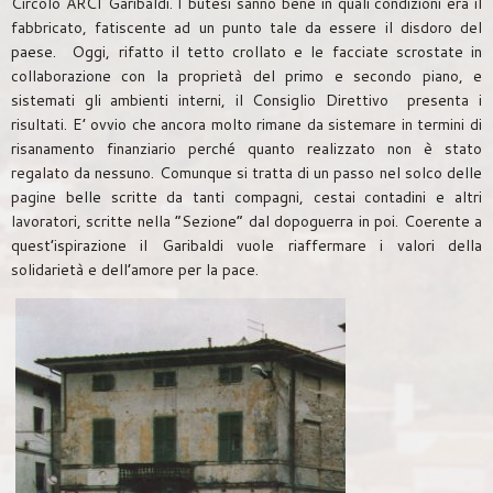
Circolo ARCI Garibaldi. I butesi sanno bene in quali condizioni era il
fabbricato, fatiscente ad un punto tale da essere il disdoro del
paese. Oggi, rifatto il tetto crollato e le facciate scrostate in
collaborazione con la proprietà del primo e secondo piano, e
sistemati gli ambienti interni, il Consiglio Direttivo presenta i
risultati. E’ ovvio che ancora molto rimane da sistemare in termini di
risanamento finanziario perché quanto realizzato non è stato
regalato da nessuno. Comunque si tratta di un passo nel solco delle
pagine belle scritte da tanti compagni, cestai contadini e altri
lavoratori, scritte nella “Sezione” dal dopoguerra in poi. Coerente a
quest’ispirazione il Garibaldi vuole riaffermare i valori della
solidarietà e dell’amore per la pace.