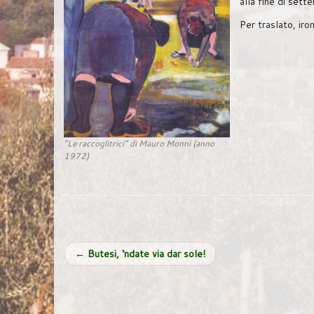
alla fine di sett
Per traslato, ir
“Le raccoglitrici” di Mauro Monni (anno
1972)
←
Butesi, ‘ndate via dar sole!