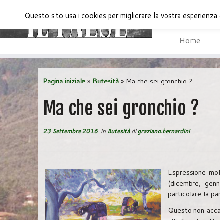
Questo sito usa i cookies per migliorare la vostra esperienza 
Home
Passa
al
Pagina iniziale
»
Butesità
»
Ma che sei gronchio ?
contenuto
Ma che sei gronchio ?
23 Settembre 2016
in
Butesità
di
graziano.bernardini
Espressione molt
(dicembre, genna
particolare la par
Questo non accade