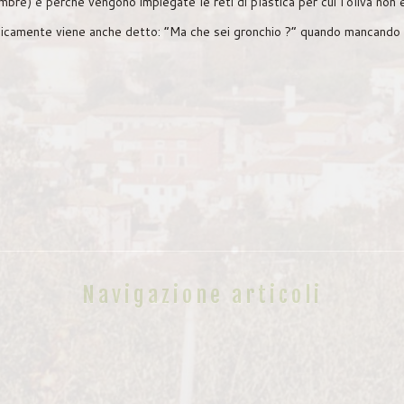
embre) e perché vengono impiegate le reti di plastica per cui l’oliva non 
onicamente viene anche detto: “Ma che sei gronchio ?” quando mancando l
Navigazione articoli