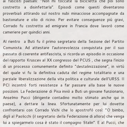
ai fascisti paesani: “Non mi toccate la bicicletta che poi sono
costretto a disinfettarla”. Episodi come questi diventarono
proverbiali attirando sul nostro nubi minacciose accompagnate da
bastonature e olio di ricino. Per evitare conseguenze più gravi,
Corrado fu costretto ad emigrare in Francia dove lavorò come
cameriere per quindici anni.
Al rientro a Buti fu il primo segretario della Sezione del Partito
Comunista. Ad attestare l’autorevolezza conquistata per il suo
passato di coerente antifascista, si ricorda un episodio in occasione
del rapporto Kruscev al XX congresso del PCUS , che segna l’inizio
di un processo comunemente definito “destalinizzazione”, in virtù
del quale vi fu la definitiva caduta del regime totalitario e una
parziale liberalizzazione della vita politica e culturale dell’URSS. Il
PCI incontrò forti resistenze a far passare alla base le nuove
posizioni. La Federazione di Pisa inviò a Buti un giovane funzionario,
Anselmo Pucci (dirigente contadino molto stimato anche qui in
paese), a dettare la linea. Sfortunatamente per lui dovette
confrontarsi con Corrado Vichi che lo apostrofò così: “O bimbo,
digli al Paolicchi (il segretario della Federazione di allora) che venga
lui a spiegarmelo cosa è stato il compagno Stalin”. E al Pucci, che